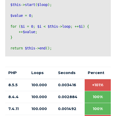
$this
->
start
(
$loop
);
$value 
= 
0
;
for (
$i 
= 
0
; 
$i 
< 
$this
->
loop
; ++
$i
) {
    ++
$value
;
}
return 
$this
->
end
();
PHP
Loops
Seconds
Percent
8.5.5
100.000
0.003416
+101%
8.4.4
100.000
0.002884
100%
7.4.11
100.000
0.001492
100%