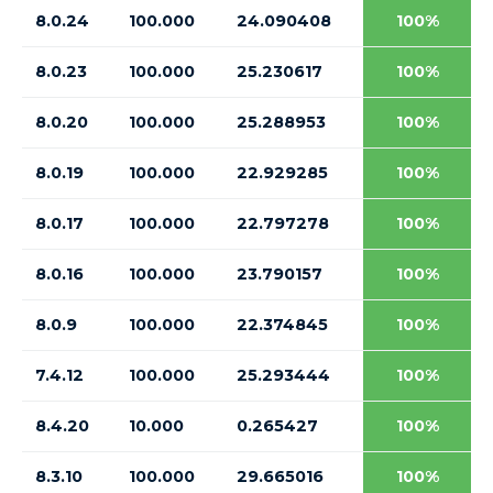
8.0.24
100.000
24.090408
100%
8.0.23
100.000
25.230617
100%
8.0.20
100.000
25.288953
100%
8.0.19
100.000
22.929285
100%
8.0.17
100.000
22.797278
100%
8.0.16
100.000
23.790157
100%
8.0.9
100.000
22.374845
100%
7.4.12
100.000
25.293444
100%
8.4.20
10.000
0.265427
100%
8.3.10
100.000
29.665016
100%