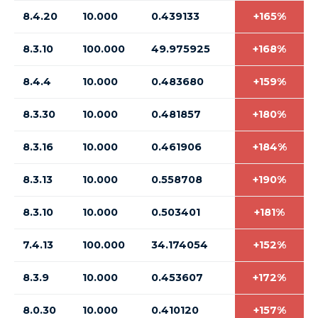
8.4.20
10.000
0.439133
+165%
8.3.10
100.000
49.975925
+168%
8.4.4
10.000
0.483680
+159%
8.3.30
10.000
0.481857
+180%
8.3.16
10.000
0.461906
+184%
8.3.13
10.000
0.558708
+190%
8.3.10
10.000
0.503401
+181%
7.4.13
100.000
34.174054
+152%
8.3.9
10.000
0.453607
+172%
8.0.30
10.000
0.410120
+157%