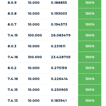
8.0.9
10.000
0.188855
100%
8.0.8
10.000
0.193003
100%
8.0.7
10.000
0.194573
100%
7.4.15
100.000
26.083479
100%
8.0.3
10.000
0.231611
100%
7.4.16
100.000
23.428705
100%
8.0.2
10.000
0.275159
100%
7.4.16
10.000
0.226414
100%
7.4.15
10.000
0.250905
100%
7.4.13
10.000
0.183941
100%