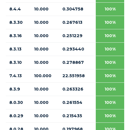
8.4.4
10.000
0.304758
100%
8.3.30
10.000
0.267613
100%
8.3.16
10.000
0.251229
100%
8.3.13
10.000
0.293440
100%
8.3.10
10.000
0.278867
100%
7.4.13
100.000
22.551958
100%
8.3.9
10.000
0.263326
100%
8.0.30
10.000
0.261554
100%
8.0.29
10.000
0.215435
100%
8.0.28
10.000
0.197968
100%