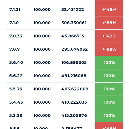
7.1.31
100.000
52.431222
+149%
7.1.0
100.000
308.330061
+188%
7.0.33
100.000
45.866715
+142%
7.0.7
100.000
295.674032
+188%
5.6.40
100.000
106.889305
100%
5.6.22
100.000
491.216068
100%
5.5.36
100.000
463.622809
100%
5.4.45
100.000
410.222035
100%
5.3.29
100.000
415.205876
100%
8.5.5
10.000
0.356477
+149%