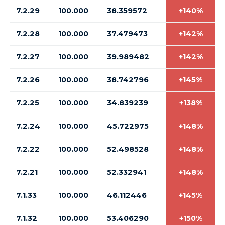
7.2.29
100.000
38.359572
+140%
7.2.28
100.000
37.479473
+142%
7.2.27
100.000
39.989482
+142%
7.2.26
100.000
38.742796
+145%
7.2.25
100.000
34.839239
+138%
7.2.24
100.000
45.722975
+148%
7.2.22
100.000
52.498528
+148%
7.2.21
100.000
52.332941
+148%
7.1.33
100.000
46.112446
+145%
7.1.32
100.000
53.406290
+150%