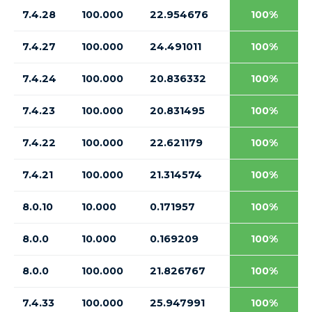
7.4.28
100.000
22.954676
100%
7.4.27
100.000
24.491011
100%
7.4.24
100.000
20.836332
100%
7.4.23
100.000
20.831495
100%
7.4.22
100.000
22.621179
100%
7.4.21
100.000
21.314574
100%
8.0.10
10.000
0.171957
100%
8.0.0
10.000
0.169209
100%
8.0.0
100.000
21.826767
100%
7.4.33
100.000
25.947991
100%