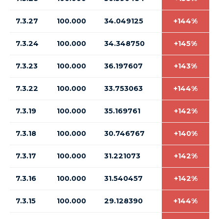
7.3.27
100.000
34.049125
+144%
7.3.24
100.000
34.348750
+145%
7.3.23
100.000
36.197607
+143%
7.3.22
100.000
33.753063
+144%
7.3.19
100.000
35.169761
+142%
7.3.18
100.000
30.746767
+140%
7.3.17
100.000
31.221073
+142%
7.3.16
100.000
31.540457
+142%
7.3.15
100.000
29.128390
+144%