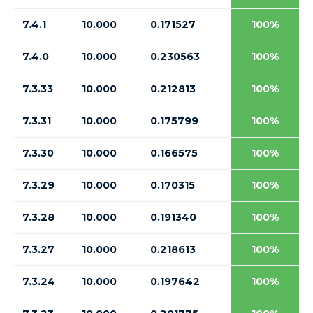
7.4.1
10.000
0.171527
100%
7.4.0
10.000
0.230563
100%
7.3.33
10.000
0.212813
100%
7.3.31
10.000
0.175799
100%
7.3.30
10.000
0.166575
100%
7.3.29
10.000
0.170315
100%
7.3.28
10.000
0.191340
100%
7.3.27
10.000
0.218613
100%
7.3.24
10.000
0.197642
100%