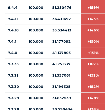
8.4.4
100.000
51.250476
+159%
7.4.11
100.000
36.411692
+145%
7.4.10
100.000
35.534413
+146%
7.4.1
100.000
31.177092
+150%
7.4.0
100.000
41.137803
+151%
7.3.33
100.000
41.751337
+167%
7.3.31
100.000
31.557061
+153%
7.3.30
100.000
31.194325
+152%
7.3.29
100.000
31.832539
+148%
7.3.28
100.000
30.590434
+138%